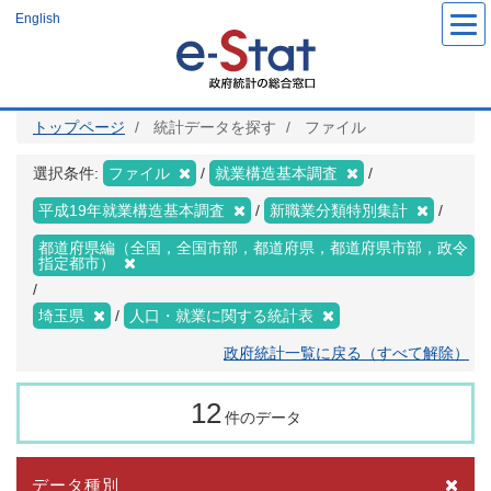
メ
English
イ
ン
コ
ン
テ
ン
ツ
トップページ
統計データを探す
ファイル
に
移
動
選択条件:
ファイル
就業構造基本調査
平成19年就業構造基本調査
新職業分類特別集計
都道府県編（全国，全国市部，都道府県，都道府県市部，政令
指定都市）
埼玉県
人口・就業に関する統計表
政府統計一覧に戻る（すべて解除）
12
件のデータ
データ種別