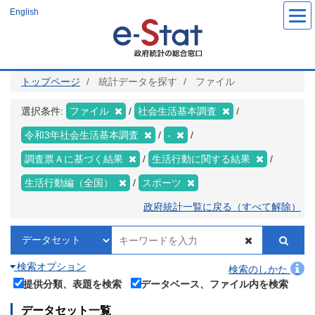
メ
English
イ
ン
コ
ン
テ
ン
ツ
トップページ
統計データを探す
ファイル
に
移
動
選択条件:
ファイル
社会生活基本調査
令和3年社会生活基本調査
-
調査票Ａに基づく結果
生活行動に関する結果
生活行動編（全国）
スポーツ
政府統計一覧に戻る（すべて解除）
検索オプション
検索のしかた
提供分類、表題を検索
データベース、ファイル内を検索
データセット一覧