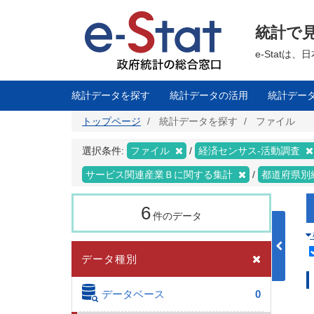
メ
イ
ン
統計で
コ
ン
テ
e-Stat
ン
ツ
に
移
統計データを探す
統計データの活用
統計デー
動
トップページ
統計データを探す
ファイル
選択条件:
ファイル
経済センサス‐活動調査
サービス関連産業Ｂに関する集計
都道府県別
6
件のデータ
データ種別
データベース
0