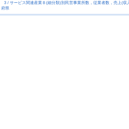
3
サービス関連産業Ｂ(細分類)別民営事業所数，従業者数，売上(収
府県