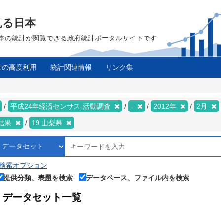
見る日本
は、日本の統計が閲覧できる政府統計ポータルサイトです
タの高度利用
統計関連情報
リンク集
平成24年経済センサス‐活動調査
-
2012年
2月
結果
19 山梨県
検索オプション
提供分類、表題を検索
データベース、ファイル内を検索
データセット一覧