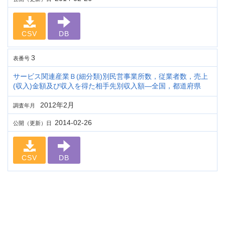
CSV
DB
3
表番号
サービス関連産業Ｂ(細分類)別民営事業所数，従業者数，売上
(収入)金額及び収入を得た相手先別収入額―全国，都道府県
2012年2月
調査年月
2014-02-26
公開（更新）日
CSV
DB