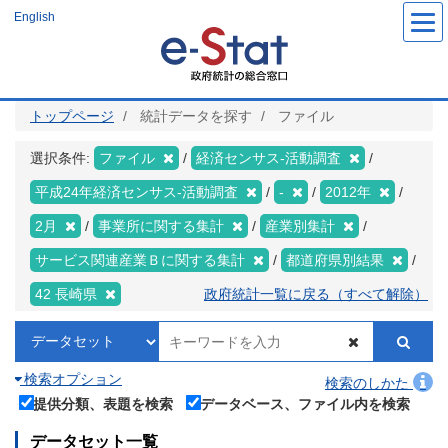
メ
English
イ
ン
コ
ン
テ
ン
ツ
トップページ
統計データを探す
ファイル
に
移
動
選択条件:
ファイル
経済センサス‐活動調査
平成24年経済センサス‐活動調査
-
2012年
2月
事業所に関する集計
産業別集計
サービス関連産業Ｂに関する集計
都道府県別結果
42 長崎県
政府統計一覧に戻る（すべて解除）
検索オプション
検索のしかた
提供分類、表題を検索
データベース、ファイル内を検索
データセット一覧