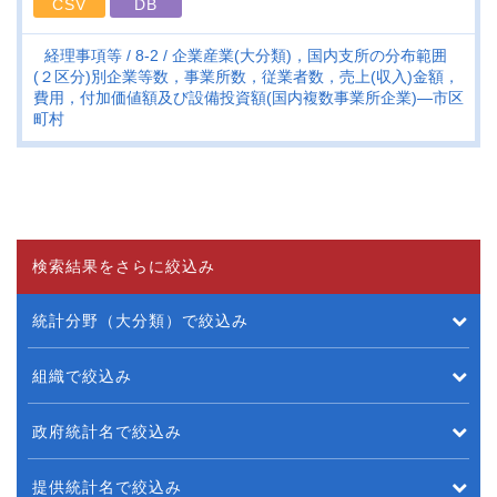
CSV
DB
経理事項等
8-2
企業産業(大分類)，国内支所の分布範囲
(２区分)別企業等数，事業所数，従業者数，売上(収入)金額，
費用，付加価値額及び設備投資額(国内複数事業所企業)―市区
町村
検索結果をさらに絞込み
統計分野（大分類）で絞込み
組織で絞込み
政府統計名で絞込み
提供統計名で絞込み