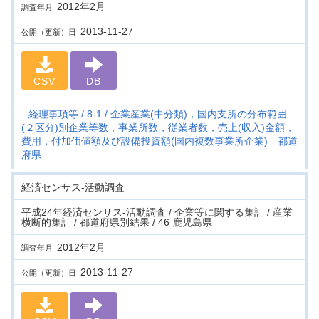
2012年2月
調査年月
2013-11-27
公開（更新）日
CSV
DB
経理事項等
8-1
企業産業(中分類)，国内支所の分布範囲
(２区分)別企業等数，事業所数，従業者数，売上(収入)金額，
費用，付加価値額及び設備投資額(国内複数事業所企業)―都道
府県
経済センサス‐活動調査
平成24年経済センサス‐活動調査 / 企業等に関する集計 / 産業
横断的集計 / 都道府県別結果 / 46 鹿児島県
2012年2月
調査年月
2013-11-27
公開（更新）日