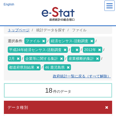
メ
English
イ
ン
コ
ン
テ
ン
ツ
トップページ
統計データを探す
ファイル
に
移
動
選択条件:
ファイル
経済センサス‐活動調査
平成24年経済センサス‐活動調査
-
2012年
2月
企業等に関する集計
産業横断的集計
都道府県別結果
46 鹿児島県
政府統計一覧に戻る（すべて解除）
18
件のデータ
データ種別