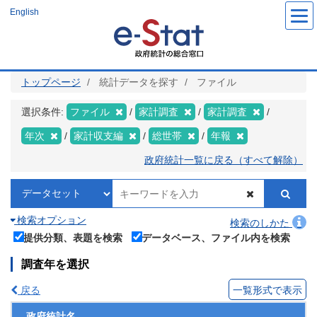
メ
English
イ
ン
コ
ン
テ
ン
ツ
トップページ
統計データを探す
ファイル
に
移
動
選択条件:
ファイル
家計調査
家計調査
年次
家計収支編
総世帯
年報
政府統計一覧に戻る（すべて解除）
検索オプション
検索のしかた
提供分類、表題を検索
データベース、ファイル内を検索
調査年を選択
戻る
一覧形式で表示
政府統計名