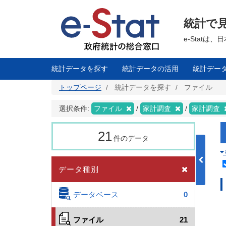
メ
イ
ン
統計で
コ
ン
テ
e-Stat
ン
ツ
に
移
統計データを探す
統計データの活用
統計デー
動
トップページ
統計データを探す
ファイル
選択条件:
ファイル
家計調査
家計調査
21
件のデータ
データ種別
データベース
0
ファイル
21