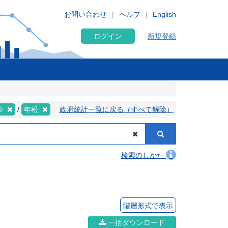
お問い合わせ
ヘルプ
English
ログイン
新規登録
帯
年報
政府統計一覧に戻る（すべて解除）
検索のしかた
階層形式で表示
一括ダウンロード