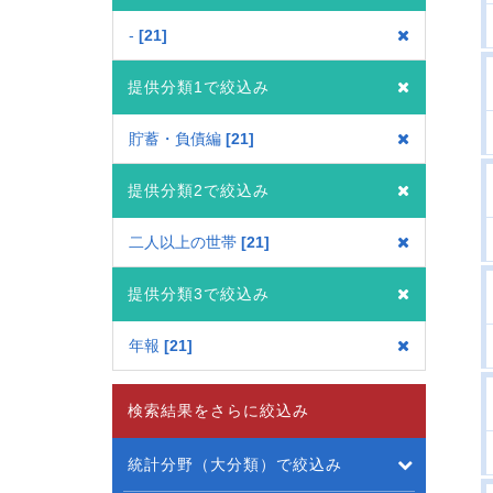
-
21
提供分類1で絞込み
貯蓄・負債編
21
提供分類2で絞込み
二人以上の世帯
21
提供分類3で絞込み
年報
21
検索結果をさらに絞込み
統計分野（大分類）で絞込み