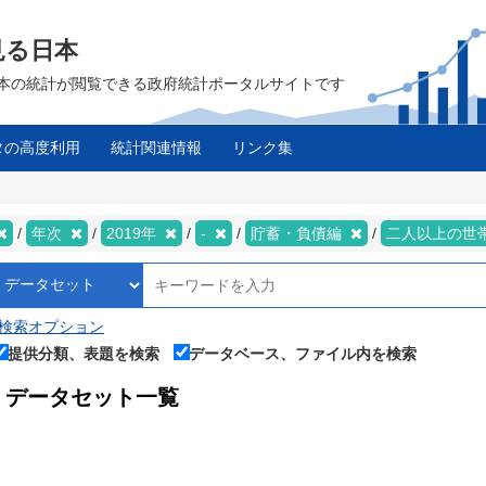
見る日本
は、日本の統計が閲覧できる政府統計ポータルサイトです
タの高度利用
統計関連情報
リンク集
年次
2019年
-
貯蓄・負債編
二人以上の世
検索オプション
提供分類、表題を検索
データベース、ファイル内を検索
データセット一覧