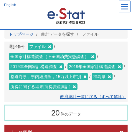
メ
English
イ
ン
コ
ン
テ
ン
ツ
トップページ
統計データを探す
ファイル
に
移
動
選択条件:
ファイル
全国家計構造調査（旧全国消費実態調査）
2019年全国家計構造調査
2019年全国家計構造調査
都道府県，県内経済圏，15万以上市別
福島県
所得に関する結果[所得資産集計]
政府統計一覧に戻る（すべて解除）
20
件のデータ