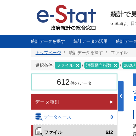
メ
イ
ン
統計で
コ
ン
テ
e-Stat
ン
ツ
に
移
統計データを探す
統計データの活用
統計デー
動
トップページ
統計データを探す
ファイル
選択条件:
ファイル
消費動向指数
202
612
件のデータ
データ種別
データベース
0
ファイル
612