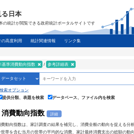
見る日本
は、日本の統計が閲覧できる政府統計ポータルサイトです
タの高度利用
統計関連情報
リンク集
0年基準消費動向指数
参考詳細表
検索オプション
提供分類、表題を検索
データベース、ファイル内を検索
消費動向指数
詳細
消費動向指数は、家計調査の結果を補完し、消費全般の動向を捉える分
身世帯を含む当月の世帯の平均的な消費、家計最終消費支出の総額の動