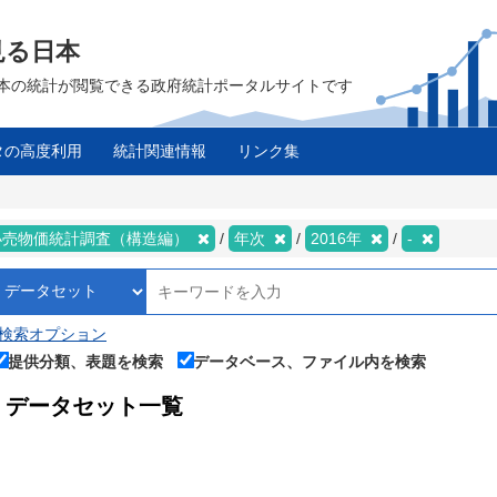
見る日本
は、日本の統計が閲覧できる政府統計ポータルサイトです
タの高度利用
統計関連情報
リンク集
小売物価統計調査（構造編）
年次
2016年
-
検索オプション
提供分類、表題を検索
データベース、ファイル内を検索
データセット一覧