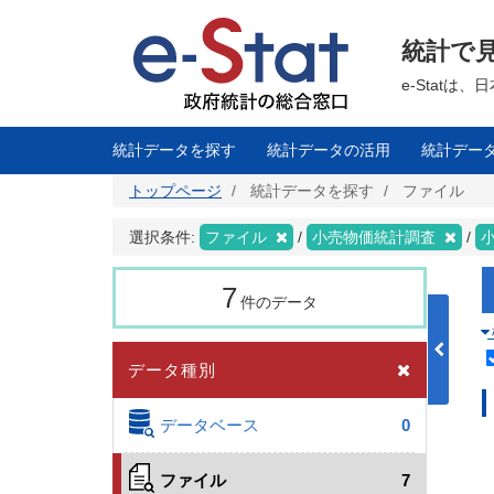
メ
イ
ン
統計で
コ
ン
テ
e-Stat
ン
ツ
に
移
統計データを探す
統計データの活用
統計デー
動
トップページ
統計データを探す
ファイル
選択条件:
ファイル
小売物価統計調査
7
件のデータ
データ種別
データベース
0
ファイル
7