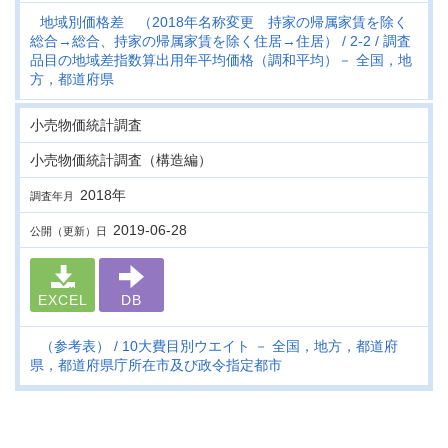
地域別価格差 （2018年名称変更 持家の帰属家賃を除く
総合→総合、持家の帰属家賃を除く住居→住居）
2-2
調査
品目の地域差指数算出用年平均価格（調和平均）－ 全国，地
方，都道府県
小売物価統計調査
小売物価統計調査（構造編）
2018年
調査年月
2019-06-28
公開（更新）日
EXCEL
DB
（参考表）
10大費目別ウエイト － 全国，地方，都道府
県，都道府県庁所在市及び政令指定都市