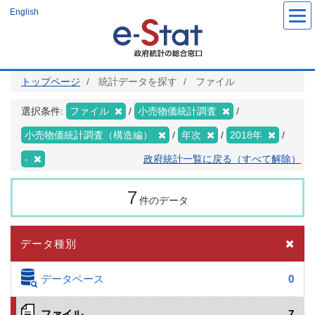
メ
English
イ
ン
コ
ン
テ
ン
ツ
トップページ
統計データを探す
ファイル
に
移
動
選択条件:
ファイル
小売物価統計調査
小売物価統計調査（構造編）
年次
2018年
-
政府統計一覧に戻る（すべて解除）
7
件のデータ
データ種別
データベース
0
ファイル
7