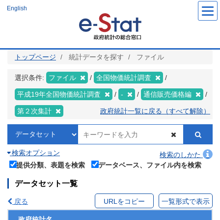
メ
English
イ
ン
コ
ン
テ
ン
ツ
トップページ
統計データを探す
ファイル
に
移
動
選択条件:
ファイル
全国物価統計調査
平成19年全国物価統計調査
-
通信販売価格編
第２次集計
政府統計一覧に戻る（すべて解除）
検索オプション
検索のしかた
提供分類、表題を検索
データベース、ファイル内を検索
データセット一覧
戻る
URLをコピー
一覧形式で表示
政府統計名