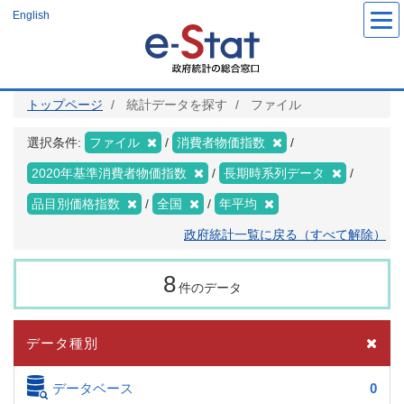
メ
English
イ
ン
コ
ン
テ
ン
ツ
トップページ
統計データを探す
ファイル
に
移
動
選択条件:
ファイル
消費者物価指数
2020年基準消費者物価指数
長期時系列データ
品目別価格指数
全国
年平均
政府統計一覧に戻る（すべて解除）
8
件のデータ
データ種別
データベース
0