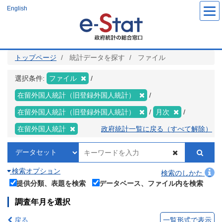
メ
English
イ
ン
コ
ン
テ
ン
ツ
トップページ
統計データを探す
ファイル
に
移
動
選択条件:
ファイル
在留外国人統計（旧登録外国人統計）
在留外国人統計（旧登録外国人統計）
月次
在留外国人統計
政府統計一覧に戻る（すべて解除）
検索オプション
検索のしかた
提供分類、表題を検索
データベース、ファイル内を検索
調査年月を選択
戻る
一覧形式で表示