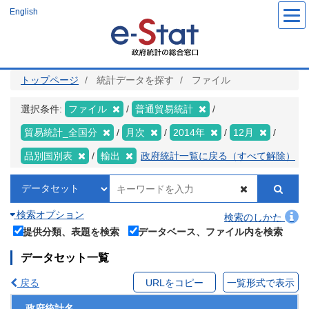
メ
English
イ
ン
コ
ン
テ
ン
ツ
トップページ
統計データを探す
ファイル
に
移
動
選択条件:
ファイル
普通貿易統計
貿易統計_全国分
月次
2014年
12月
品別国別表
輸出
政府統計一覧に戻る（すべて解除）
検索オプション
検索のしかた
提供分類、表題を検索
データベース、ファイル内を検索
データセット一覧
戻る
URLをコピー
一覧形式で表示
政府統計名