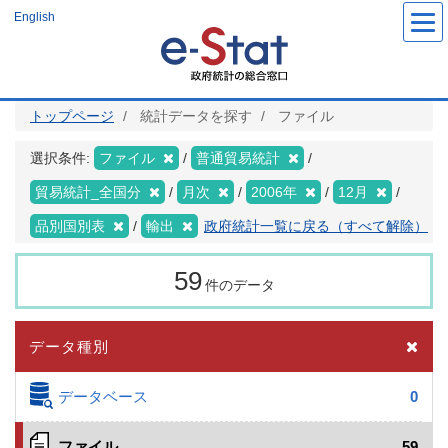
メ
English
イ
ン
コ
ン
テ
ン
ツ
トップページ
統計データを探す
ファイル
に
移
動
選択条件:
ファイル
普通貿易統計
貿易統計_全国分
月次
2006年
12月
品別国別表
輸出
政府統計一覧に戻る（すべて解除）
59
件のデータ
データ種別
データベース
0
ファイル
59