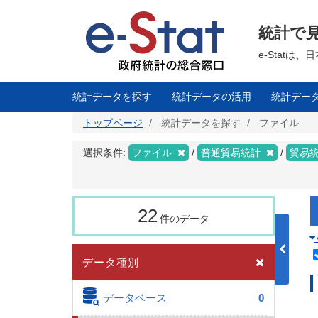
メ
イ
ン
統計で
コ
ン
テ
e-Stat
ン
ツ
に
移
統計データを探す
統計データの活用
統計デー
動
トップページ
統計データを探す
ファイル
選択条件:
ファイル
普通貿易統計
貿易
22
件のデータ
データ種別
データベース
0