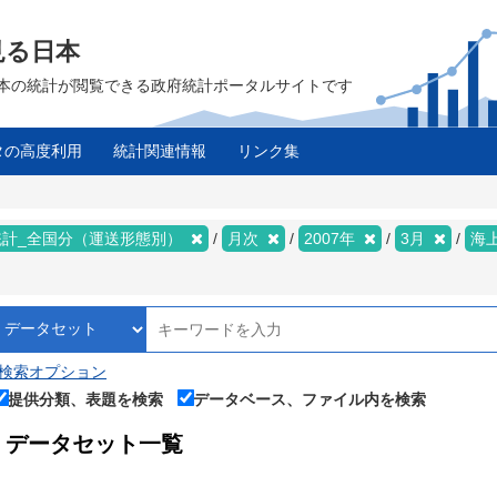
見る日本
は、日本の統計が閲覧できる政府統計ポータルサイトです
タの高度利用
統計関連情報
リンク集
統計_全国分（運送形態別）
月次
2007年
3月
海
検索オプション
提供分類、表題を検索
データベース、ファイル内を検索
データセット一覧