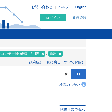
お問い合わせ
ヘルプ
English
ログイン
新規登録
上コンテナ貨物統計品別表
輸出
政府統計一覧に戻る（すべて解除）
検索のしかた
階層形式で表示