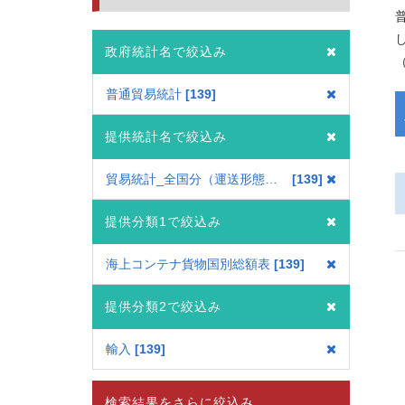
政府統計名で絞込み
（
普通貿易統計
139
提供統計名で絞込み
貿易統計_全国分（運送形態別）
139
提供分類1で絞込み
海上コンテナ貨物国別総額表
139
提供分類2で絞込み
輸入
139
検索結果をさらに絞込み