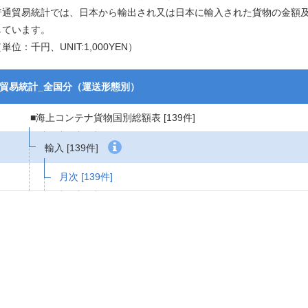
普通貿易統計では、日本から輸出され又は日本に輸入された貨物の金額
しています。
単位：千円、UNIT:1,000YEN）
貿易統計_全国分（運送形態別）
■海上コンテナ貨物国別総額表
[139件]
輸入
[139件]
月次
[139件]