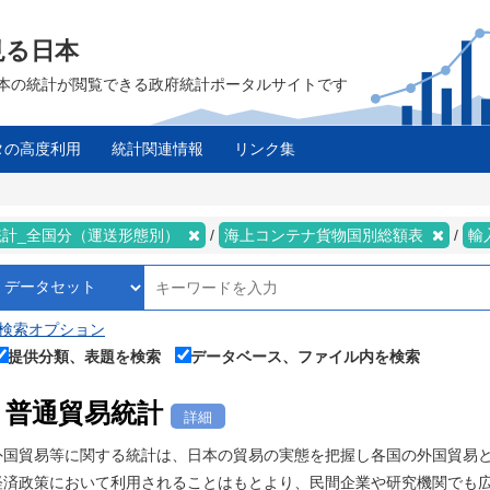
見る日本
は、日本の統計が閲覧できる政府統計ポータルサイトです
タの高度利用
統計関連情報
リンク集
統計_全国分（運送形態別）
海上コンテナ貨物国別総額表
輸
検索オプション
提供分類、表題を検索
データベース、ファイル内を検索
普通貿易統計
詳細
外国貿易等に関する統計は、日本の貿易の実態を把握し各国の外国貿易
経済政策において利用されることはもとより、民間企業や研究機関でも