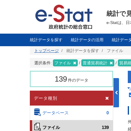
メ
イ
ン
統計で
コ
ン
テ
e-Stat
ン
ツ
に
移
統計データを探す
統計データの活用
統計デー
動
トップページ
統計データを探す
ファイル
選択条件:
ファイル
普通貿易統計
貿易
139
件のデータ
データ種別
データベース
0
ファイル
139