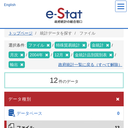
メ
English
イ
ン
コ
ン
テ
ン
ツ
トップページ
統計データを探す
ファイル
に
移
動
選択条件:
ファイル
特殊貿易統計
金統計
月次
2004年
12月
金統計品別国別表
輸出
政府統計一覧に戻る（すべて解除）
12
件のデータ
データ種別
データベース
0
ファイル
12