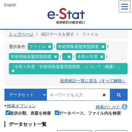
メ
English
イ
ン
コ
ン
テ
ン
ツ
トップページ
統計データを探す
ファイル
に
移
動
選択条件:
ファイル
学術情報基盤実態調査
学術情報基盤実態調査
-
令和４年度
『令和４年度「学術情報基盤実態調査」について（概要）』
政府統計一覧に戻る（すべて解除）
検索オプション
検索のしかた
提供分類、表題を検索
データベース、ファイル内を検索
データセット一覧