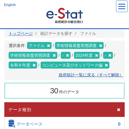
メ
English
イ
ン
コ
ン
テ
ン
ツ
トップページ
統計データを探す
ファイル
に
移
動
選択条件:
ファイル
学術情報基盤実態調査
学術情報基盤実態調査
-
2024年度
-
令和６年度
コンピュータ及びネットワーク編
政府統計一覧に戻る（すべて解除）
30
件のデータ
データ種別
データベース
0