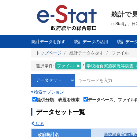
メ
イ
ン
統計で
コ
ン
テ
e-Stat
ン
ツ
に
移
統計データを探す
統計データの活用
統計デー
動
トップページ
統計データを探す
ファイル
選択条件:
ファイル
学校給食実施状況等調査
検索オプション
提供分類、表題を検索
データベース、ファイル
データセット一覧
戻る
政府統計名
学校給食実施状