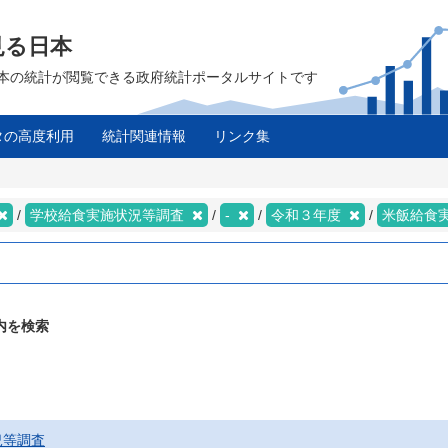
見る日本
は、日本の統計が閲覧できる政府統計ポータルサイトです
タの高度利用
統計関連情報
リンク集
学校給食実施状況等調査
-
令和３年度
米飯給食
内を検索
況等調査