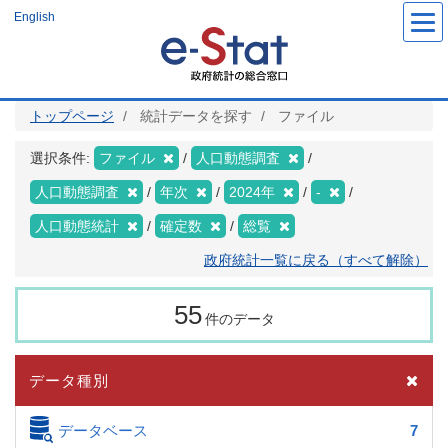
メ
English
イ
ン
コ
ン
テ
ン
ツ
トップページ
統計データを探す
ファイル
に
移
動
選択条件:
ファイル
人口動態調査
人口動態調査
年次
2024年
-
人口動態統計
確定数
総覧
政府統計一覧に戻る（すべて解除）
55
件のデータ
データ種別
データベース
7