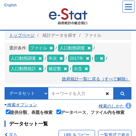
メ
English
イ
ン
コ
ン
テ
ン
ツ
トップページ
統計データを探す
ファイル
に
移
動
選択条件:
ファイル
人口動態調査
人口動態調査
年次
2017年
-
人口動態統計
確定数
出生
政府統計一覧に戻る（すべて解除）
検索オプション
検索のしかた
提供分類、表題を検索
データベース、ファイル内を検索
データセット一覧
戻る
URLをコピー
一覧形式で表示