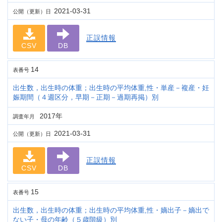
2021-03-31
公開（更新）日
正誤情報
CSV
DB
14
表番号
出生数，出生時の体重；出生時の平均体重,性・単産－複産・妊
娠期間（４週区分，早期－正期－過期再掲）別
2017年
調査年月
2021-03-31
公開（更新）日
正誤情報
CSV
DB
15
表番号
出生数，出生時の体重；出生時の平均体重,性・嫡出子－嫡出で
ない子・母の年齢（５歳階級）別