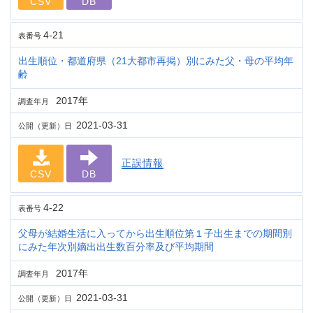
CSV
DB
4-21
表番号
出生順位・都道府県（21大都市再掲）別にみた父・母の平均年
齢
2017年
調査年月
2021-03-31
公開（更新）日
正誤情報
CSV
DB
4-22
表番号
父母が結婚生活に入ってから出生順位第１子出生までの期間別
にみた年次別嫡出出生数百分率及び平均期間
2017年
調査年月
2021-03-31
公開（更新）日