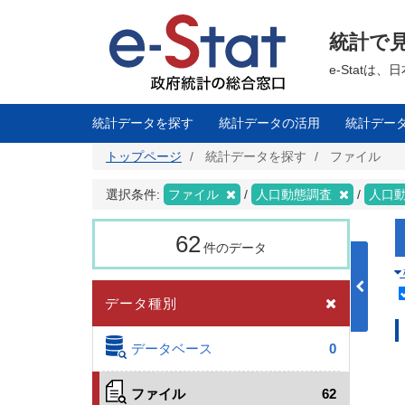
メ
イ
ン
統計で
コ
ン
テ
e-Stat
ン
ツ
に
移
統計データを探す
統計データの活用
統計デー
動
トップページ
統計データを探す
ファイル
選択条件:
ファイル
人口動態調査
人口
62
件のデータ
データ種別
データベース
0
ファイル
62