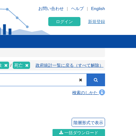
お問い合わせ
ヘルプ
English
ログイン
新規登録
数
死亡
政府統計一覧に戻る（すべて解除）
検索のしかた
階層形式で表示
一括ダウンロード