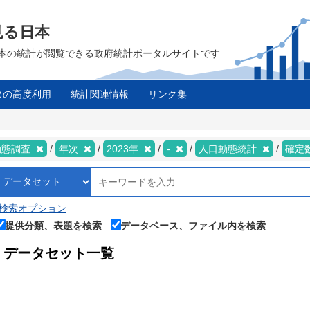
見る日本
は、日本の統計が閲覧できる政府統計ポータルサイトです
タの高度利用
統計関連情報
リンク集
動態調査
年次
2023年
-
人口動態統計
確定
検索オプション
提供分類、表題を検索
データベース、ファイル内を検索
データセット一覧