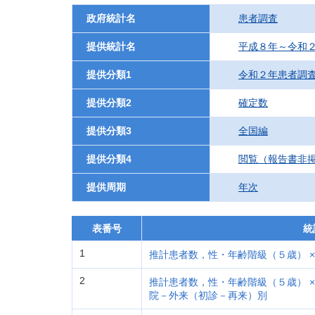
政府統計名
患者調査
提供統計名
平成８年～令和
提供分類1
令和２年患者調
提供分類2
確定数
提供分類3
全国編
提供分類4
閲覧（報告書非
提供周期
年次
表番号
統
1
推計患者数，性・年齢階級（５歳） ×
2
推計患者数，性・年齢階級（５歳） ×
院－外来（初診－再来）別