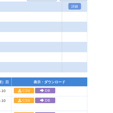
詳細
新）日
表示・ダウンロード
CSV
DB
-10
CSV
DB
-10