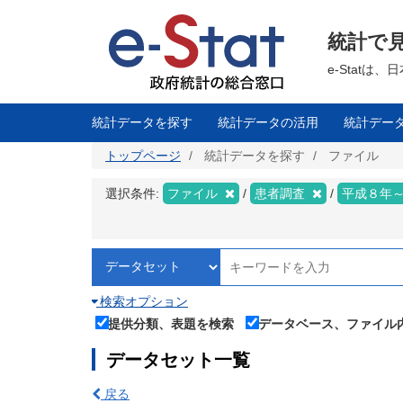
メ
イ
ン
統計で
コ
ン
テ
e-Stat
ン
ツ
に
移
統計データを探す
統計データの活用
統計デー
動
トップページ
統計データを探す
ファイル
選択条件:
ファイル
患者調査
平成８年
検索オプション
提供分類、表題を検索
データベース、ファイル
データセット一覧
戻る