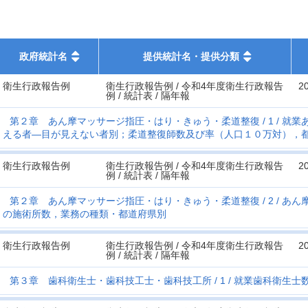
政府統計名
提供統計名・提供分類
衛生行政報告例
衛生行政報告例 / 令和4年度衛生行政報告
2
例 / 統計表 / 隔年報
第２章 あん摩マッサージ指圧・はり・きゅう・柔道整復
1
就業
える者―目が見えない者別；柔道整復師数及び率（人口１０万対），
衛生行政報告例
衛生行政報告例 / 令和4年度衛生行政報告
2
例 / 統計表 / 隔年報
第２章 あん摩マッサージ指圧・はり・きゅう・柔道整復
2
あん
の施術所数，業務の種類・都道府県別
衛生行政報告例
衛生行政報告例 / 令和4年度衛生行政報告
2
例 / 統計表 / 隔年報
第３章 歯科衛生士・歯科技工士・歯科技工所
1
就業歯科衛生士