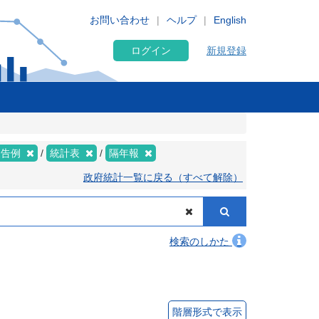
お問い合わせ
ヘルプ
English
ログイン
新規登録
報告例
統計表
隔年報
政府統計一覧に戻る（すべて解除）
検索のしかた
階層形式で表示