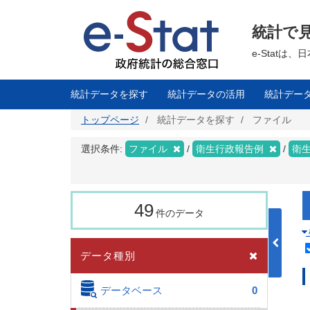
メ
イ
ン
統計で
コ
ン
テ
e-Stat
ン
ツ
に
移
統計データを探す
統計データの活用
統計デー
動
トップページ
統計データを探す
ファイル
選択条件:
ファイル
衛生行政報告例
衛
49
件のデータ
データ種別
データベース
0