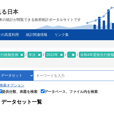
見る日本
は、日本の統計が閲覧できる政府統計ポータルサイトです
タの高度利用
統計関連情報
リンク集
生行政報告例
年次
2022年
-
令和4年度衛生行政
検索オプション
提供分類、表題を検索
データベース、ファイル内を検索
データセット一覧