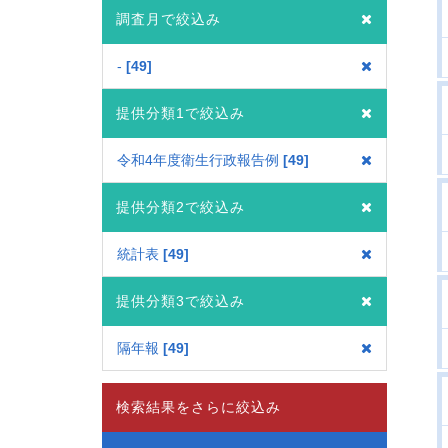
調査月で絞込み
-
49
提供分類1で絞込み
令和4年度衛生行政報告例
49
提供分類2で絞込み
統計表
49
提供分類3で絞込み
隔年報
49
検索結果をさらに絞込み