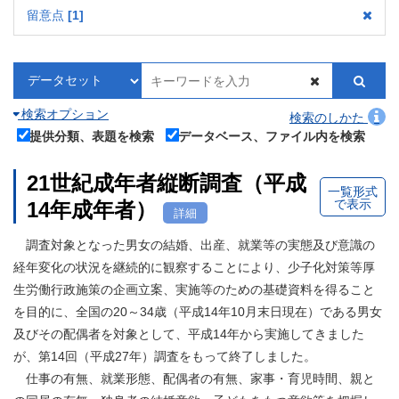
留意点
1
検索オプション
検索のしかた
提供分類、表題を検索
データベース、ファイル内を検索
21世紀成年者縦断調査（平成
一覧形式
で表示
14年成年者）
詳細
調査対象となった男女の結婚、出産、就業等の実態及び意識の
経年変化の状況を継続的に観察することにより、少子化対策等厚
生労働行政施策の企画立案、実施等のための基礎資料を得ること
を目的に、全国の20～34歳（平成14年10月末日現在）である男女
及びその配偶者を対象として、平成14年から実施してきました
が、第14回（平成27年）調査をもって終了しました。
仕事の有無、就業形態、配偶者の有無、家事・育児時間、親と