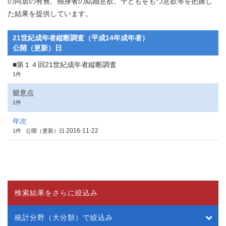
の同居の有無、独身者の結婚意欲、子どもをもつ意欲等を把握し
た結果を提供しています。
21世紀成年者縦断調査（平成14年成年者）
公開（更新）日
■第１４回21世紀成年者縦断調査
1件
留意点
1件
年次
2016-11-22
1件
公開（更新）日
検索結果をさらに絞込み
統計分野（大分類）で絞込み