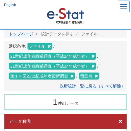
メ
English
イ
ン
コ
ン
テ
ン
ツ
トップページ
統計データを探す
ファイル
に
移
動
選択条件:
ファイル
21世紀成年者縦断調査（平成14年成年者）
21世紀成年者縦断調査（平成14年成年者）
第１４回21世紀成年者縦断調査
留意点
政府統計一覧に戻る（すべて解除）
1
件のデータ
データ種別