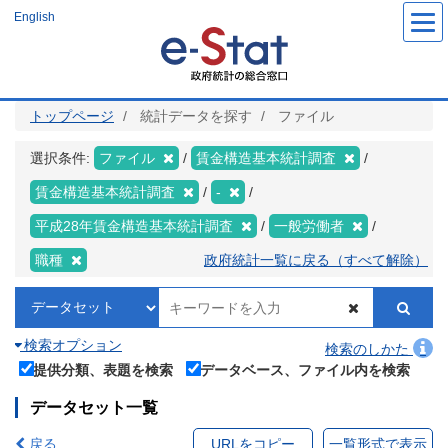
メ
English
イ
ン
コ
ン
テ
ン
ツ
トップページ
統計データを探す
ファイル
に
移
動
選択条件:
ファイル
賃金構造基本統計調査
賃金構造基本統計調査
-
平成28年賃金構造基本統計調査
一般労働者
職種
政府統計一覧に戻る（すべて解除）
検索オプション
検索のしかた
提供分類、表題を検索
データベース、ファイル内を検索
データセット一覧
戻る
URLをコピー
一覧形式で表示