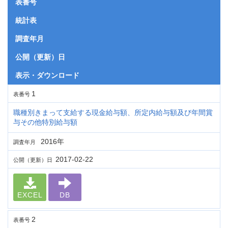
表番号
統計表
調査年月
公開（更新）日
表示・ダウンロード
1
表番号
職種別きまって支給する現金給与額、所定内給与額及び年間賞
与その他特別給与額
2016年
調査年月
2017-02-22
公開（更新）日
EXCEL
DB
2
表番号