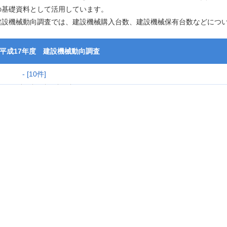
の基礎資料として活用しています。
建設機械動向調査では、建設機械購入台数、建設機械保有台数などにつ
平成17年度 建設機械動向調査
-
[10件]