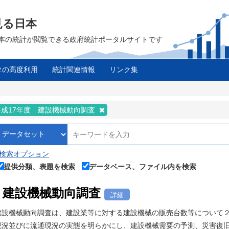
見る日本
は、日本の統計が閲覧できる政府統計ポータルサイトです
タの高度利用
統計関連情報
リンク集
平成17年度 建設機械動向調査
検索オプション
提供分類、表題を検索
データベース、ファイル内を検索
建設機械動向調査
詳細
建設機械動向調査は、建設業等に対する建設機械の販売台数等について
現況並びに流通現況の実態を明らかにし、建設機械需要の予測、災害復