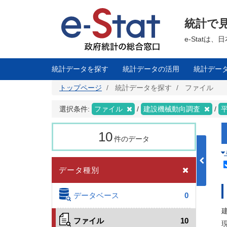
メ
イ
ン
統計で
コ
ン
テ
e-Stat
ン
ツ
に
移
統計データを探す
統計データの活用
統計デー
動
トップページ
統計データを探す
ファイル
選択条件:
ファイル
建設機械動向調査
10
件のデータ
データ種別
データベース
0
ファイル
10