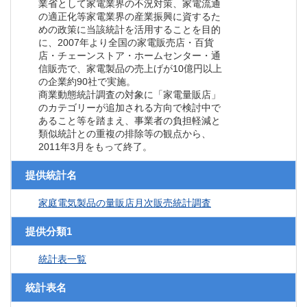
業省として家電業界の不況対策、家電流通
の適正化等家電業界の産業振興に資するた
めの政策に当該統計を活用することを目的
に、2007年より全国の家電販売店・百貨
店・チェーンストア・ホームセンター・通
信販売で、家電製品の売上げが10億円以上
の企業約90社で実施。
商業動態統計調査の対象に「家電量販店」
のカテゴリーが追加される方向で検討中で
あること等を踏まえ、事業者の負担軽減と
類似統計との重複の排除等の観点から、
2011年3月をもって終了。
提供統計名
家庭電気製品の量販店月次販売統計調査
提供分類1
統計表一覧
統計表名