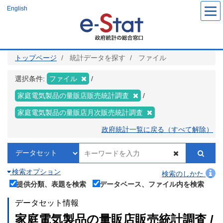
メ
English
イ
ン
コ
ン
テ
ン
ツ
トップページ
統計データを探す
ファイル
に
移
動
選択条件:
ファイル
家庭電気製品の量販店販売統計調査
家庭電気製品の量販店月次販売統計調査
政府統計一覧に戻る（すべて解除）
検索オプション
検索のしかた
提供分類、表題を検索
データベース、ファイル内を検索
データセット情報
家庭電気製品の量販店販売統計調査 /