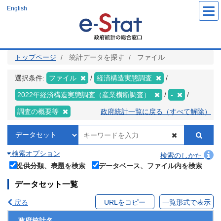
メ
English
イ
ン
コ
ン
テ
ン
ツ
トップページ
統計データを探す
ファイル
に
移
動
選択条件:
ファイル
経済構造実態調査
2022年経済構造実態調査（産業横断調査）
-
調査の概要等
政府統計一覧に戻る（すべて解除）
検索オプション
検索のしかた
提供分類、表題を検索
データベース、ファイル内を検索
データセット一覧
戻る
URLをコピー
一覧形式で表示
政府統計名