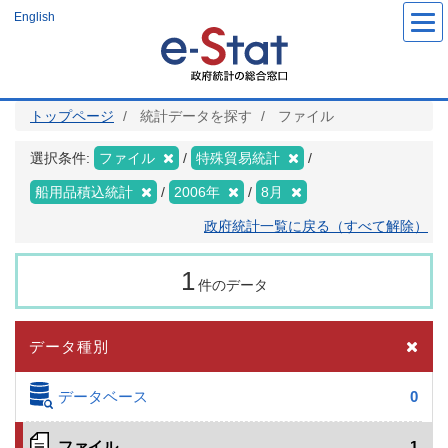
メ
English
イ
ン
コ
ン
テ
ン
ツ
トップページ
統計データを探す
ファイル
に
移
動
選択条件:
ファイル
特殊貿易統計
船用品積込統計
2006年
8月
政府統計一覧に戻る（すべて解除）
1
件のデータ
データ種別
データベース
0
ファイル
1