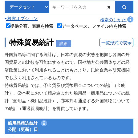
検索オプション
検索のしかた
提供分類、表題を検索
データベース、ファイル内を検索
特殊貿易統計
一覧形式で表示
詳細
外国貿易等に関する統計は、日本の貿易の実態を把握し各国の外
国貿易との比較を可能にするもので、国や地方公共団体などの経
済政策において利用されることはもとより、民間企業や研究機関
でも広く利用されているものです。
特殊貿易統計では、①金貨及び貨幣用金についての統計（金統
計）、②本邦において積み込まれた船用品・機用品についての統
計（船用品・機用品統計）、③本邦を通過する外国貨物について
の統計（通過貿易統計）を提供しています。
船用品積込統計
公開（更新）日