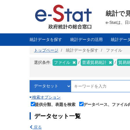
メ
イ
ン
統計で
コ
ン
テ
e-Stat
ン
ツ
に
移
統計データを探す
統計データの活用
統計デー
動
トップページ
統計データを探す
ファイル
選択条件:
ファイル
普通貿易統計
貿易
検索オプション
提供分類、表題を検索
データベース、ファイル
データセット一覧
戻る