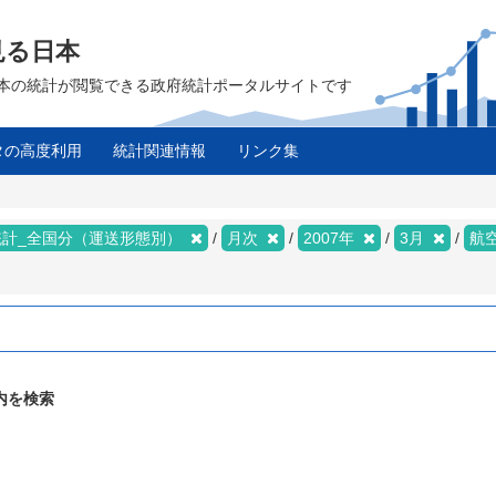
見る日本
は、日本の統計が閲覧できる政府統計ポータルサイトです
タの高度利用
統計関連情報
リンク集
統計_全国分（運送形態別）
月次
2007年
3月
航
内を検索