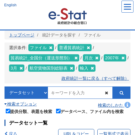
メ
English
イ
ン
コ
ン
テ
ン
ツ
トップページ
統計データを探す
ファイル
に
移
動
選択条件:
ファイル
普通貿易統計
貿易統計_全国分（運送形態別）
月次
2007年
3月
航空貨物国別総額表
輸入
政府統計一覧に戻る（すべて解除）
検索オプション
検索のしかた
提供分類、表題を検索
データベース、ファイル内を検索
データセット一覧
戻る
URLをコピー
一覧形式で表示