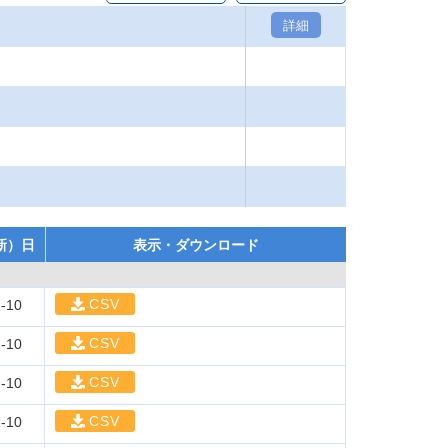
詳細
新）日
表示・ダウンロード
CSV
-10
CSV
-10
CSV
-10
CSV
-10