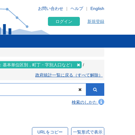
お問い合わせ
ヘルプ
English
ログイン
新規登録
：基本単位区別，町丁・字別人口など）
政府統計一覧に戻る（すべて解除）
検索のしかた
URLをコピー
一覧形式で表示