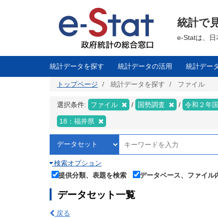
メ
イ
ン
統計で
コ
ン
テ
e-Stat
ン
ツ
に
移
統計データを探す
統計データの活用
統計デー
動
トップページ
統計データを探す
ファイル
選択条件:
ファイル
国勢調査
令和２年
18：福井県
検索オプション
提供分類、表題を検索
データベース、ファイル
データセット一覧
戻る