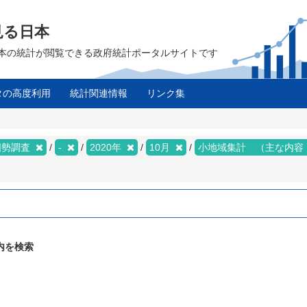
見る日本
は、日本の統計が閲覧できる政府統計ポータルサイトです
タの高度利用
統計関連情報
リンク集
国勢調査
-
2020年
10月
小地域集計 （主な内容
内を検索