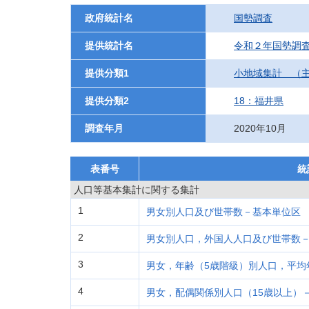
政府統計名
国勢調査
提供統計名
令和２年国勢調
提供分類1
小地域集計 （
提供分類2
18：福井県
調査年月
2020年10月
表番号
統
人口等基本集計に関する集計
1
男女別人口及び世帯数－基本単位区
2
男女別人口，外国人人口及び世帯数
3
男女，年齢（5歳階級）別人口，平均
4
男女，配偶関係別人口（15歳以上）