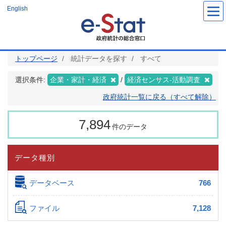
メ
English
イ
ン
コ
ン
テ
ン
ツ
トップページ
統計データを探す
すべて
に
移
動
選択条件:
企業・家計・経済
経済センサス‐活動調査
政府統計一覧に戻る（すべて解除）
7,894
件のデータ
データ種別
データベース
766
ファイル
7,128