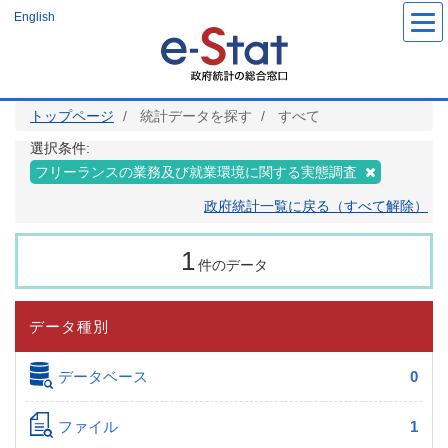
メ
English
イ
ン
コ
ン
テ
ン
ツ
トップページ
統計データを探す
すべて
に
移
動
選択条件:
フリーランスの業務及び就業環境に関する実態調査
政府統計一覧に戻る（すべて解除）
1
件のデータ
データ種別
データベース
0
ファイル
1