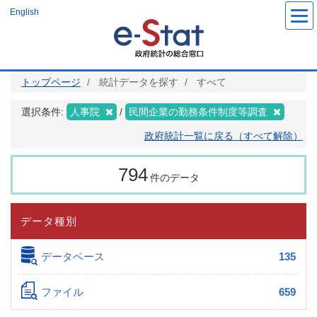
メ
English
イ
ン
コ
ン
テ
ン
ツ
トップページ
統計データを探す
すべて
に
移
動
選択条件:
人事院
民間企業の勤務条件制度等調査
政府統計一覧に戻る（すべて解除）
794
件のデータ
データ種別
データベース
135
ファイル
659