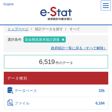
メ
English
イ
ン
コ
ン
テ
ン
ツ
トップページ
統計データを探す
すべて
に
移
動
選択条件:
賃金構造基本統計調査
政府統計一覧に戻る（すべて解除）
6,519
件のデータ
データ種別
データベース
335
ファイル
6,184