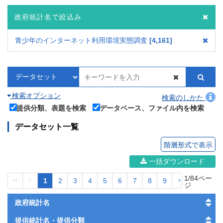
政府統計名で絞込み
青少年のインターネット利用環境実態調査
4,161
検索オプション
検索のしかた
提供分類、表題を検索
データベース、ファイル内を検索
データセット一覧
階層形式で表示
一括ダウンロード
1/84ペー
1
2
3
4
5
6
7
8
9
<<
<
>
>>
ジ
政府統計名
提供統計名・提供分類