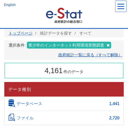
メ
English
イ
ン
コ
ン
テ
ン
ツ
トップページ
統計データを探す
すべて
に
移
動
選択条件:
青少年のインターネット利用環境実態調査
政府統計一覧に戻る（すべて解除）
4,161
件のデータ
データ種別
データベース
1,441
ファイル
2,720