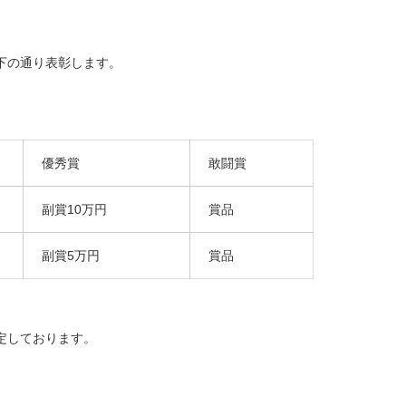
下の通り表彰します。
優秀賞
敢闘賞
副賞10万円
賞品
副賞5万円
賞品
定しております。