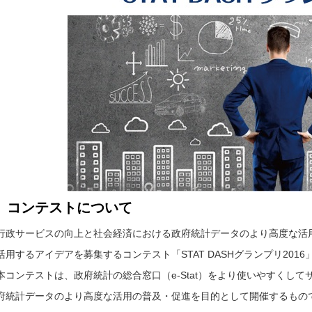
上
上
セ
セ
ミ
ミ
ナ
ナ
ー
ー
STAT
セ
STAT
DASH
ミ
DASH
グ
ナ
グ
ラ
ー
ラ
ン
第
ン
プ
１
プ
リ
回
リ
2016
2016
セ
STAT
ミ
行
DASH
ナ
政
グ
ー
サ
ラ
第
ー
コンテストについて
ン
２
ビ
プ
回
ス
リ
開
行政サービスの向上と社会経済における政府統計データのより高度な活用
2016
拓
プ
部
セ
活用するアイデアを募集するコンテスト「STAT DASHグランプリ201
レ
門
ミ
ゼ
ナ
ン
本コンテストは、政府統計の総合窓口（e-Stat）をより使いやすくし
ー
テ
第
デ
ー
３
ー
府統計データのより高度な活用の普及・促進を目的として開催するもの
シ
回
タ