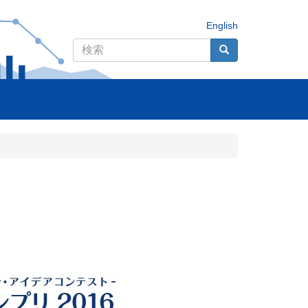
English
検
検
検索
索
索
フ
ォ
ー
ム