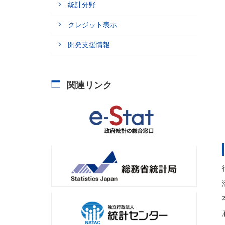
い
提
統計分野
方
供
デ
ー
クレジット表示
タ
API
機
能
開発支援情報
テ
統
ス
計
ト
分
フ
野
ォ
関連リンク
ー
ム
ク
レ
ジ
開
ッ
発
ト
サ
表
ン
示
プ
ル
GitHub
API
機
能
の
活