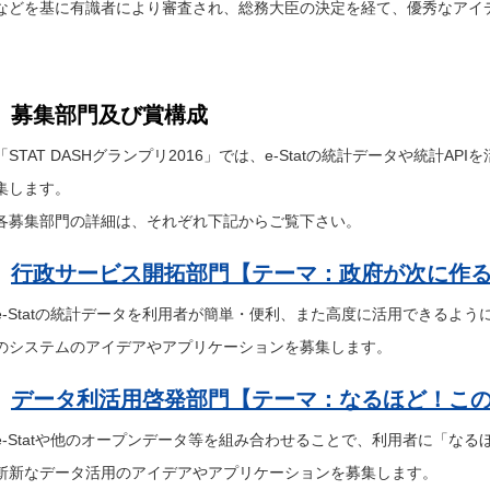
ョ
利
などを基に有識者により審査され、総務大臣の決定を経て、優秀なアイ
ン
活
大
用
会
啓
発
部
STAT
門
DASH
募集部門及び賞構成
グ
ラ
「STAT DASHグランプリ2016」では、e-Statの統計データや統計
ン
プ
リ
集します。
2016
受
各募集部門の詳細は、それぞれ下記からご覧下さい。
賞
作
品
行政サービス開拓部門【テーマ：政府が次に作
一
覧
及
e-Statの統計データを利用者が簡単・便利、また高度に活用できるよ
び
総
のシステムのアイデアやアプリケーションを募集します。
務
大
臣
データ利活用啓発部門【テーマ：なるほど！こ
賞
表
彰
e-Statや他のオープンデータ等を組み合わせることで、利用者に「な
斬新なデータ活用のアイデアやアプリケーションを募集します。
お