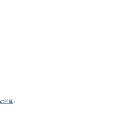
）
6」の開催
）