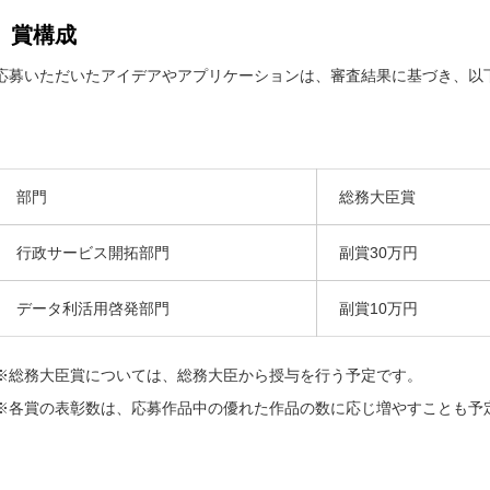
問
い
賞構成
合
せ
先
応募いただいたアイデアやアプリケーションは、審査結果に基づき、以
部門
総務大臣賞
行政サービス開拓部門
副賞30万円
データ利活用啓発部門
副賞10万円
※総務大臣賞については、総務大臣から授与を行う予定です。
※各賞の表彰数は、応募作品中の優れた作品の数に応じ増やすことも予