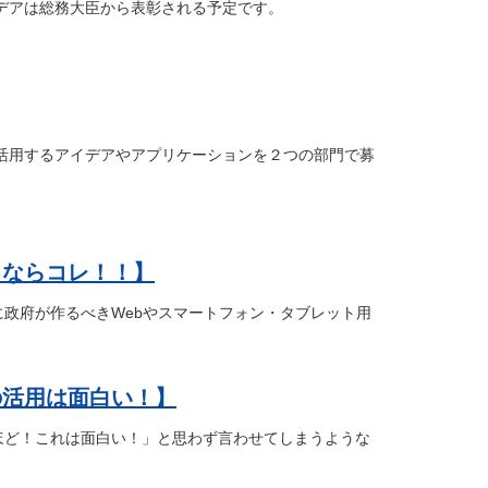
デアは総務大臣から表彰される予定です。
APIを活用するアイデアやアプリケーションを２つの部門で募
るならコレ！！】
うに政府が作るべきWebやスマートフォン・タブレット用
の活用は面白い！】
るほど！これは面白い！」と思わず言わせてしまうような