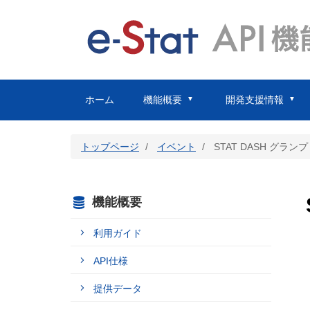
メ
イ
ン
コ
ン
テ
ン
ホーム
機能概要
開発支援情報
ツ
に
移
機
開
能
発
動
トップページ
イベント
STAT DASH グランプ
概
支
要
援
情
報
利
機能概要
用
ガ
開
イ
発
ド
ガ
利用ガイド
イ
ド
API仕様
API
仕
様
API
提供データ
の
使