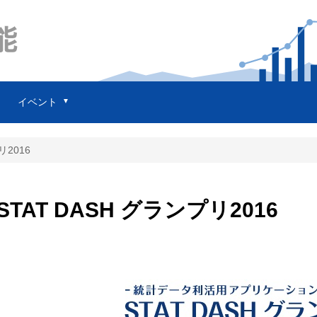
イベント
イ
ベ
リ2016
ン
ト
統
統
STAT DASH グランプリ2016
計
計
デ
デ
ー
ー
タ
タ
利
利
活
活
用
用
ス
ス
キ
キ
ル
ル
向
向