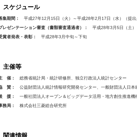
スケジュール
募集期間：
平成27年12月15日（火）～平成28年2月17日（水）（提
プレゼンテーション審査（書類審査通過者）：
平成28年3月5日（土）
受賞者発表・表彰：
平成28年3月中旬～下旬
主催等
主 催：
総務省統計局・統計研修所、独立行政法人統計センター
協 賛：
公益財団法人統計情報研究開発センター、一般財団法人日本
後 援：
一般社団法人オープン＆ビッグデータ活用・地方創生推進機構
事務局：
株式会社三菱総合研究所
関連情報