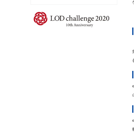
用
事
例
よ
く
あ
る
ご
質
問
（FAQ）