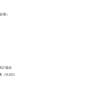
出必着）
統計協会
（VLED）