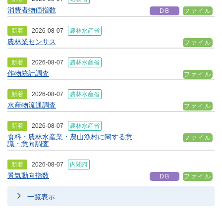
消費者物価指数
DB
ファイル
新着
2026-08-07
農林水産省
農林業センサス
ファイル
新着
2026-08-07
農林水産省
作物統計調査
ファイル
新着
2026-08-07
農林水産省
水産物流通調査
ファイル
新着
2026-08-07
農林水産省
食料・農林水産業・農山漁村に関する意
ファイル
識・意向調査
新着
2026-08-07
内閣府
景気動向指数
DB
ファイル
一覧表示