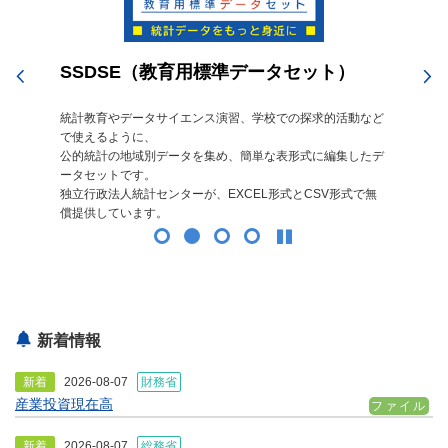
SSDSE（教育用標準データセット）
令
手
統計教育やデータサイエンス演習、学校での探求的活動など
基本
で使えるように、
調
公的統計の地域別データを集め、簡単な表形式に編集したデ
テ
ータセットです。
独立行政法人統計センターが、EXCEL形式とCSV形式で無
償提供しています。
新着情報
新着
2026-08-07
財務省
産業投資現在高
ファイル
新着
2026-08-07
総務省