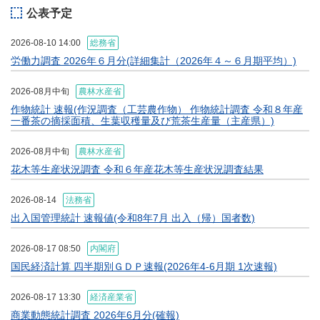
公表予定
2026-08-10 14:00
総務省
労働力調査 2026年６月分(詳細集計（2026年４～６月期平均）)
2026-08月中旬
農林水産省
作物統計 速報(作況調査（工芸農作物） 作物統計調査 令和８年産
一番茶の摘採面積、生葉収穫量及び荒茶生産量（主産県）)
2026-08月中旬
農林水産省
花木等生産状況調査 令和６年産花木等生産状況調査結果
2026-08-14
法務省
出入国管理統計 速報値(令和8年7月 出入（帰）国者数)
2026-08-17 08:50
内閣府
国民経済計算 四半期別ＧＤＰ速報(2026年4-6月期 1次速報)
2026-08-17 13:30
経済産業省
商業動態統計調査 2026年6月分(確報)