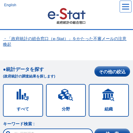
メ
English
イ
ン
コ
ン
テ
ン
ツ
に
・「政府統計の総合窓口（e-Stat）」をかたった不審メールの注意
移
動
喚起
統計データを探す
その他の絞込
(政府統計の調査結果を探します)
すべて
分野
組織
キーワード検索 :
例