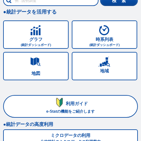
検 索
:
人
口
統計データを活用する
グラフ
時系列表
(統計ダッシュボード)
(統計ダッシュボード)
地域
地図
利用ガイド
e-Statの機能をご紹介します
統計データの高度利用
ミクロデータの利用