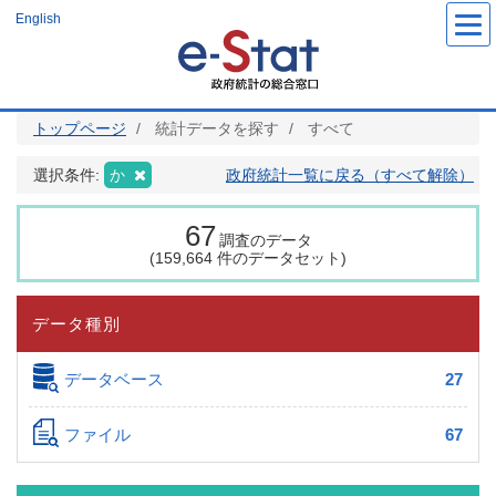
メ
English
イ
ン
コ
ン
テ
ン
ツ
トップページ
統計データを探す
すべて
に
移
動
選択条件:
か
政府統計一覧に戻る（すべて解除）
67
調査のデータ
(159,664 件のデータセット)
データ種別
データベース
27
ファイル
67