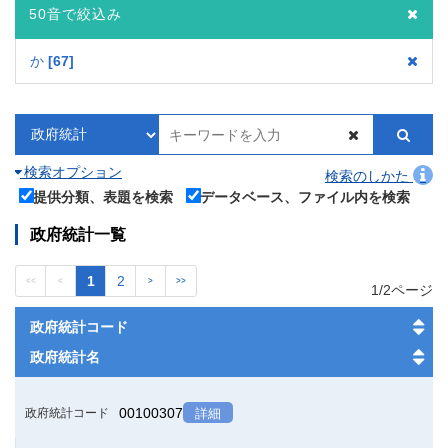
50音で絞込み
か
67
検索オプション
検索のしかた
提供分類、表題を検索
データベース、ファイル内を検索
政府統計一覧
1
2
<<
<
>
>>
1/2ページ
政府統計コード
政府統計名
00100307
政府統計コード
詳細