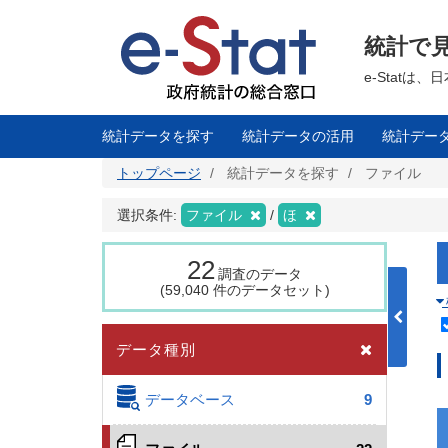
メ
イ
ン
統計で
コ
ン
テ
e-Stat
ン
ツ
に
移
統計データを探す
統計データの活用
統計デー
動
トップページ
統計データを探す
ファイル
選択条件:
ファイル
ほ
22
調査のデータ
(59,040 件のデータセット)
データ種別
データベース
9