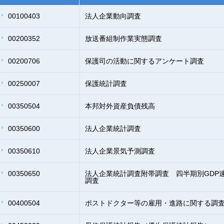
00100403
法人企業動向調査
00200352
放送番組制作業実態調査
00200706
保護司の活動に関するアンケート調査
00250007
保護統計調査
00350504
本邦対外資産負債残高
00350600
法人企業統計調査
00350610
法人企業景気予測調査
00350650
法人企業統計調査附帯調査 四半期別GDP
調査
00400504
ポストドクター等の雇用・進路に関する調