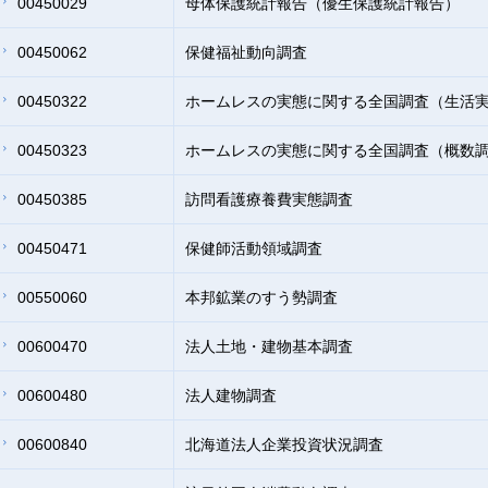
00450029
母体保護統計報告（優生保護統計報告）
00450062
保健福祉動向調査
00450322
ホームレスの実態に関する全国調査（生活
00450323
ホームレスの実態に関する全国調査（概数
00450385
訪問看護療養費実態調査
00450471
保健師活動領域調査
00550060
本邦鉱業のすう勢調査
00600470
法人土地・建物基本調査
00600480
法人建物調査
00600840
北海道法人企業投資状況調査