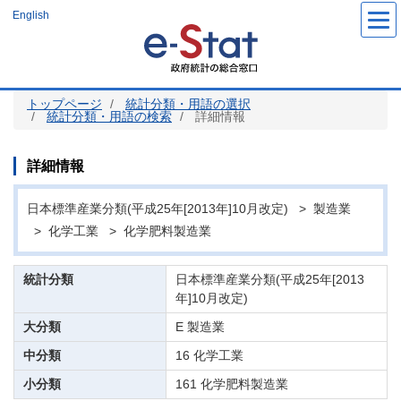
メ
English
イ
ン
コ
ン
テ
ン
ツ
トップページ
統計分類・用語の選択
に
統計分類・用語の検索
詳細情報
移
動
詳細情報
日本標準産業分類(平成25年[2013年]10月改定) > 製造業
> 化学工業 > 化学肥料製造業
統計分類
日本標準産業分類(平成25年[2013
年]10月改定)
大分類
E 製造業
中分類
16 化学工業
小分類
161 化学肥料製造業