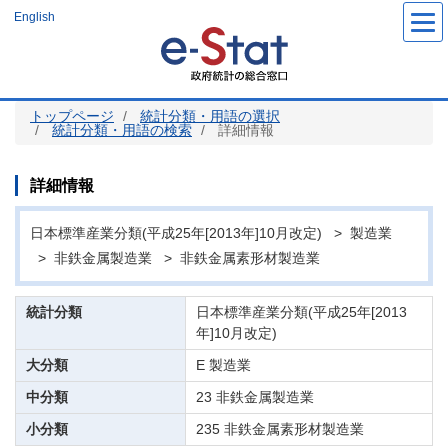
メ
English
イ
ン
コ
ン
テ
ン
ツ
トップページ
統計分類・用語の選択
に
統計分類・用語の検索
詳細情報
移
動
詳細情報
日本標準産業分類(平成25年[2013年]10月改定) > 製造業
> 非鉄金属製造業 > 非鉄金属素形材製造業
統計分類
日本標準産業分類(平成25年[2013
年]10月改定)
大分類
E 製造業
中分類
23 非鉄金属製造業
小分類
235 非鉄金属素形材製造業