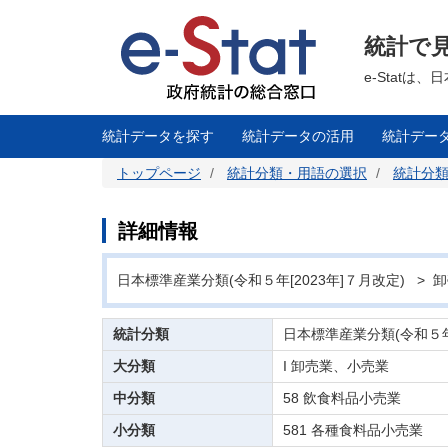
メ
イ
ン
統計で
コ
ン
テ
e-Stat
ン
ツ
に
移
統計データを探す
統計データの活用
統計デー
動
トップページ
統計分類・用語の選択
統計分
詳細情報
日本標準産業分類(令和５年[2023年]７月改定) >
統計分類
日本標準産業分類(令和５年[
大分類
I 卸売業、小売業
中分類
58 飲食料品小売業
小分類
581 各種食料品小売業