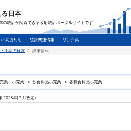
見る日本
は、日本の統計が閲覧できる政府統計ポータルサイトです
タの高度利用
統計関連情報
リンク集
類・用語の検索
詳細情報
 卸売業、小売業 > 飲食料品小売業 > 各種食料品小売業
2023年]７月改定)