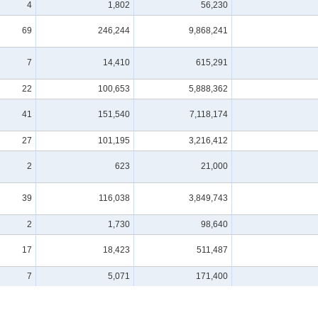
4
1,802
56,230
69
246,244
9,868,241
7
14,410
615,291
22
100,653
5,888,362
41
151,540
7,118,174
27
101,195
3,216,412
2
623
21,000
39
116,038
3,849,743
2
1,730
98,640
17
18,423
511,487
7
5,071
171,400
12
7,706
87,020