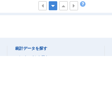
0
0
0
12
7,706
87,020
51
125,101
3,859,660
23
52,742
1,298,410
6
13,697
465,200
統計データを探す
すべてから探す
15
30,021
1,321,050
データベースから探す
6
25,425
769,000
ファイルから探す
1
3,216
6,000
分野から探す
組織から探す
8
4,226
103,200
5
2,464
46,500
統計データの活用
0
0
0
グラフ(統計ダッシュボード)
1
91
2,400
時系列表(統計ダッシュボード)