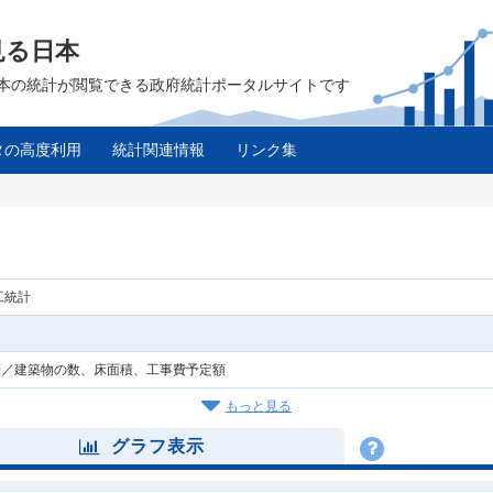
見る日本
は、日本の統計が閲覧できる政府統計ポータルサイトです
タの高度利用
統計関連情報
リンク集
工統計
別／建築物の数、床面積、工事費予定額
もっと見る
グラフ表示