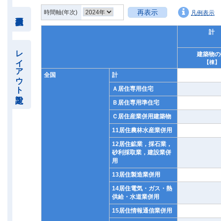
再表示
時間軸(年次)
凡例表示
計
レイアウト設定
建築物の
【棟】
全国
計
Ａ居住専用住宅
Ｂ居住専用準住宅
Ｃ居住産業併用建築物
11居住農林水産業併用
12居住鉱業，採石業，
砂利採取業，建設業併
用
13居住製造業併用
14居住電気・ガス・熱
供給・水道業併用
15居住情報通信業併用