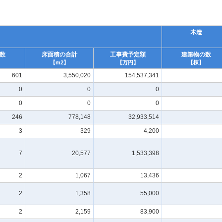
木造
数
床面積の合計
工事費予定額
建築物の数
【m2】
【万円】
【棟】
601
3,550,020
154,537,341
0
0
0
0
0
0
246
778,148
32,933,514
3
329
4,200
7
20,577
1,533,398
2
1,067
13,436
2
1,358
55,000
2
2,159
83,900