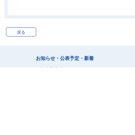
物
32鉱業，採石業，砂利
採取業用
33建設業用
Ｆ製造業用建築物
戻る
34食料，繊維，木材・
木製品等製造業用
35化学工業，石油製品
お知らせ・公表予定・新着
等製造業用
36鉄鋼業，非鉄金属・
お知らせ
金属製品製造業用
公表予定
37機械器具製造業用
新着情報
38その他の製造業用
ランキング
Ｇ電気・ガス・熱供
給・水道業用建築物
39電気業用
40ガス業用
41熱供給業用