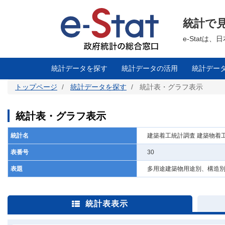
メ
イ
ン
統計で
コ
ン
テ
e-Stat
ン
ツ
に
移
統計データを探す
統計データの活用
統計デー
動
トップページ
統計データを探す
統計表・グラフ表示
統計表・グラフ表示
統計名
建築着工統計調査 建築物着
表番号
30
表題
多用途建築物用途別、構造
統計表表示