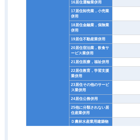
16居住運輸業併用
17居住卸売業，小売業
併用
18居住金融業，保険業
併用
19居住不動産業併用
20居住宿泊業，飲食サ
ービス業併用
21居住医療，福祉併用
22居住教育，学習支援
業併用
23居住その他のサービ
ス業併用
24居住公務併用
25他に分類されない居
住産業併用
Ｄ農林水産業用建築物
Ｅ鉱業，採石業，砂利
採取業，建設業用建築