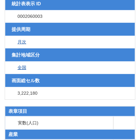
統計表表示 ID
0002060003
提供周期
月次
集計地域区分
全国
画面総セル数
3,222,180
表章項目
実数(人口)
産業