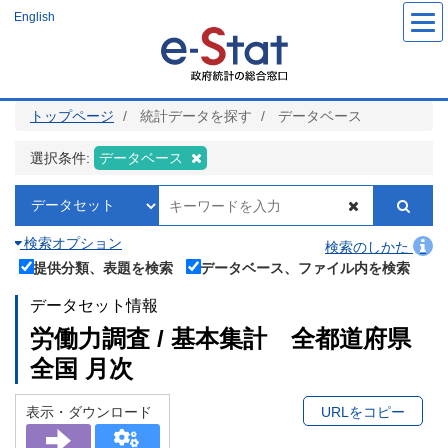
メ
English
イ
ン
コ
ン
テ
ン
ツ
トップページ
統計データを探す
データベース
に
移
動
選択条件:
データベース
検索オプション
検索のしかた
提供分類、表題を検索
データベース、ファイル内を検索
データセット情報
労働力調査 / 基本集計 全都道府県
全国 月次
表示・ダウンロード
URLをコピー